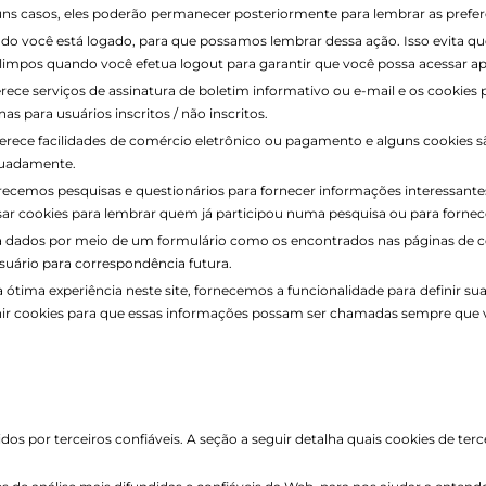
ns casos, eles poderão permanecer posteriormente para lembrar as preferên
ndo você está logado, para que possamos lembrar dessa ação. Isso evita qu
mpos quando você efetua logout para garantir que você possa acessar apena
ferece serviços de assinatura de boletim informativo ou e-mail e os cookies 
s para usuários inscritos / não inscritos.
ferece facilidades de comércio eletrônico ou pagamento e alguns cookies s
quadamente.
recemos pesquisas e questionários para fornecer informações interessante
r cookies para lembrar quem já participou numa pesquisa ou para fornecer
a dados por meio de um formulário como os encontrados nas páginas de c
suário para correspondência futura.
 ótima experiência neste site, fornecemos a funcionalidade para definir s
finir cookies para que essas informações possam ser chamadas sempre que 
 por terceiros confiáveis. A seção a seguir detalha quais cookies de terce