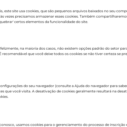
, este site usa cookies, que são pequenos arquivos baixados no seu compu
e às vezes precisamos armazenar esses cookies. Também compartilharemo
uebrar' certos elementos da funcionalidade do site.
Infelizmente, na maioria dos casos, não existem opções padrão do setor pa
 É recomendável que você deixe todos os cookies se não tiver certeza se pr
onfigurações do seu navegador (consulte a Ajuda do navegador para saber c
ites que você visita. A desativação de cookies geralmente resultará na des
kies.
 conosco, usamos cookies para o gerenciamento do processo de inscrição 