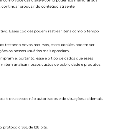
tender como você usa o site e como podemos melhorar sua
os continuar produzindo conteúdo atraente.
rativo. Esses cookies podem rastrear itens como o tempo
os testando novos recursos, esses cookies podem ser
ações os nossos usuários mais apreciam.
mpram e, portanto, esse é o tipo de dados que esses
ermitem analisar nossos custos de publicidade e produtos
is de acessos não autorizados e de situações acidentais
 protocolo SSL de 128 bits.