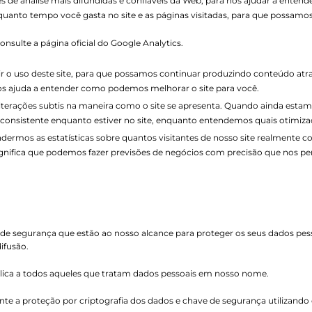
es de análise mais difundidas e confiáveis ​​da Web, para nos ajudar a en
quanto tempo você gasta no site e as páginas visitadas, para que possam
nsulte a página oficial do Google Analytics.
edir o uso deste site, para que possamos continuar produzindo conteúdo at
 nos ajuda a entender como podemos melhorar o site para você.
terações subtis na maneira como o site se apresenta. Quando ainda estam
a consistente enquanto estiver no site, enquanto entendemos quais otimiz
rmos as estatísticas sobre quantos visitantes de nosso site realmente co
 significa que podemos fazer previsões de negócios com precisão que nos p
egurança que estão ao nosso alcance para proteger os seus dados pessoa
ifusão.
plica a todos aqueles que tratam dados pessoais em nosso nome.
nte a proteção por criptografia dos dados e chave de segurança utilizando o