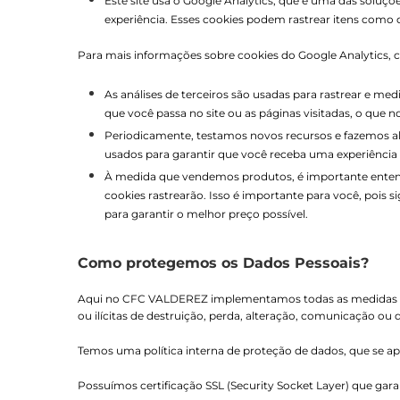
Este site usa o Google Analytics, que é uma das soluçõ
experiência. Esses cookies podem rastrear itens como 
Para mais informações sobre cookies do Google Analytics, co
As análises de terceiros são usadas para rastrear e m
que você passa no site ou as páginas visitadas, o que
Periodicamente, testamos novos recursos e fazemos al
usados ​​para garantir que você receba uma experiênci
À medida que vendemos produtos, é importante entende
cookies rastrearão. Isso é importante para você, pois
para garantir o melhor preço possível.
Como protegemos os Dados Pessoais?
Aqui no CFC VALDEREZ implementamos todas as medidas de s
ou ilícitas de destruição, perda, alteração, comunicação ou d
Temos uma política interna de proteção de dados, que se a
Possuímos certificação SSL (Security Socket Layer) que gara