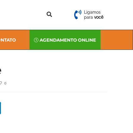
Ligamos
para
você
NTATO
AGENDAMENTO ONLINE
e
0