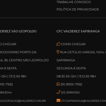
TRABALHE CONOSCO
POLÍTICA DE PRIVACIDADE
LDEREZ SÃO LEOPOLDO
CFC VALDEREZ SAPIRANGA
O CHEGAR
COMO CHEGAR
THEODOMIRO PORTO DA
RUA GETÚLIO VARGAS, 1004,
A, 39, CENTRO SÃO LEOPOLDO
SAPIRANGA
A À SEXTA
SEGUNDA À SEXTA
 12H | 13:12 ÀS 18H
08:30 ÀS 12H | 13:12 ÀS 18H
9151-7932
(51) 99151-7932
3589.3044
(51) 3599.1050
AOLEOPOLDO@VALDEREZ.COM.BR
CFCSAPIRANGA@VALDEREZ.COM