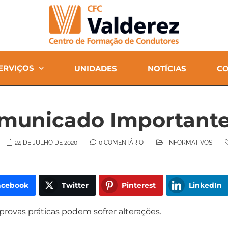
ERVIÇOS
UNIDADES
NOTÍCIAS
CO
municado Important
24 DE JULHO DE 2020
0 COMENTÁRIO
INFORMATIVOS
acebook
Twitter
Pinterest
LinkedIn
 provas práticas podem sofrer alterações.