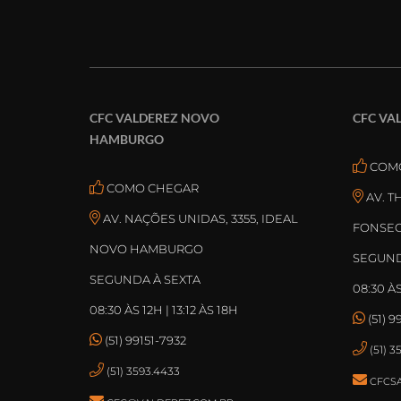
CFC VALDEREZ NOVO
CFC VA
HAMBURGO
COM
COMO CHEGAR
AV. 
AV. NAÇÕES UNIDAS, 3355, IDEAL
FONSEC
NOVO HAMBURGO
SEGUND
SEGUNDA À SEXTA
08:30 ÀS
08:30 ÀS 12H | 13:12 ÀS 18H
(51) 9
(51) 99151-7932
(51) 
(51) 3593.4433
CFCS