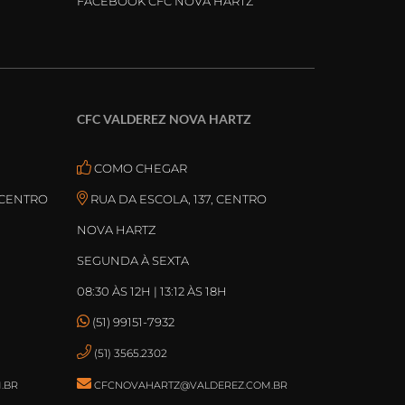
FACEBOOK CFC NOVA HARTZ
CFC VALDEREZ NOVA HARTZ
COMO CHEGAR
 CENTRO
RUA DA ESCOLA, 137, CENTRO
NOVA HARTZ
SEGUNDA À SEXTA
08:30 ÀS 12H | 13:12 ÀS 18H
(51) 99151-7932
(51) 3565.2302
.BR
CFCNOVAHARTZ@VALDEREZ.COM.BR