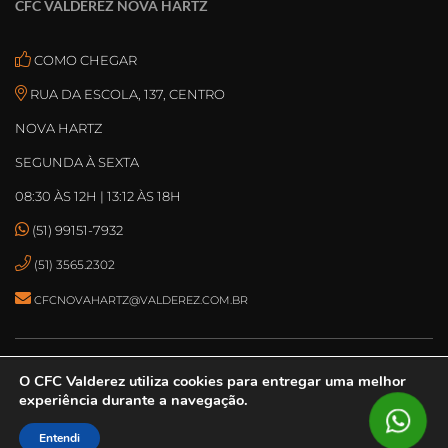
CFC VALDEREZ NOVA HARTZ
COMO CHEGAR
RUA DA ESCOLA, 137, CENTRO
NOVA HARTZ
SEGUNDA À SEXTA
08:30 ÀS 12H | 13:12 ÀS 18H
(51) 99151-7932
(51) 3565.2302
CFCNOVAHARTZ@VALDEREZ.COM.BR
O CFC Valderez
utiliza cookies para entregar uma melhor
© DESENVOLVIDO POR
ASPEN MÍDIA
experiência durante a navegação.
2025 ® CFC VALDEREZ – TODOS OS DIREITOS RESERVADOS.
TERMOS DE
USO
Entendi