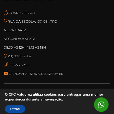
COMO CHEGAR
RUA DA ESCOLA, 137, CENTRO
NOVA HARTZ
SEGUNDA À SEXTA
08:30 ÀS 12H | 13:12 ÀS 18H
(51) 99151-7932
(51) 3565.2302
CFCNOVAHARTZ@VALDEREZ.COM.BR
O CFC Valderez
utiliza cookies para entregar uma melhor
© DESENVOLVIDO POR
ASPEN MÍDIA
experiência durante a navegação.
2025 ® CFC VALDEREZ – TODOS OS DIREITOS RESERVADOS.
TERMOS DE
USO
Entendi