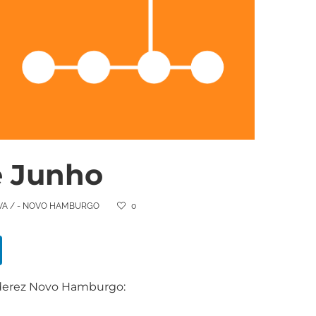
e Junho
VA
/
- NOVO HAMBURGO
0
alderez Novo Hamburgo: