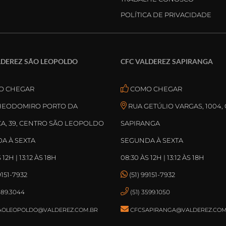
POLÍTICA DE PRIVACIDADE
LDEREZ SÃO LEOPOLDO
CFC VALDEREZ SAPIRANGA
O CHEGAR
COMO CHEGAR
THEODOMIRO PORTO DA
RUA GETÚLIO VARGAS, 1004,
A, 39, CENTRO SÃO LEOPOLDO
SAPIRANGA
A À SEXTA
SEGUNDA À SEXTA
 12H | 13:12 ÀS 18H
08:30 ÀS 12H | 13:12 ÀS 18H
9151-7932
(51) 99151-7932
3589.3044
(51) 3599.1050
AOLEOPOLDO@VALDEREZ.COM.BR
CFCSAPIRANGA@VALDEREZ.COM