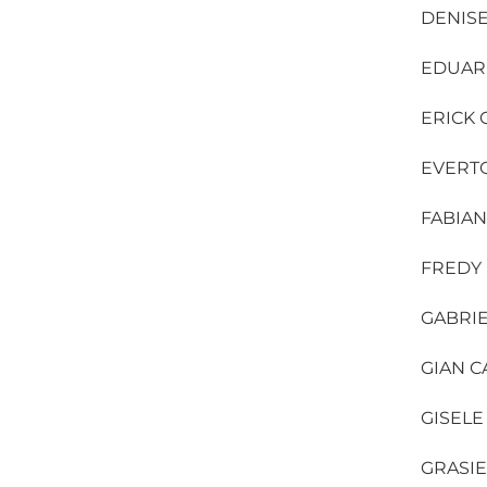
DENISE
EDUAR
ERICK 
EVERT
FABIA
FREDY
GABRIE
GIAN 
GISEL
GRASI