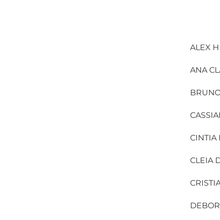
ALEX 
ANA C
BRUNO
CASSIA
CINTIA
CLEIA 
CRISTI
DEBORA