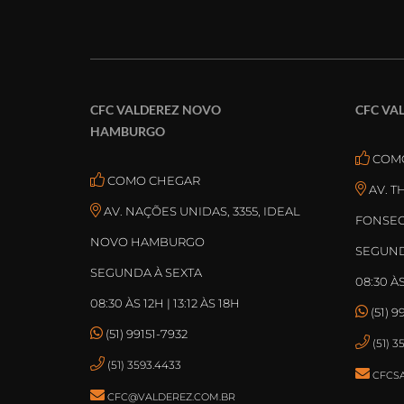
CFC VALDEREZ NOVO
CFC VA
HAMBURGO
COM
COMO CHEGAR
AV. 
AV. NAÇÕES UNIDAS, 3355, IDEAL
FONSEC
NOVO HAMBURGO
SEGUND
SEGUNDA À SEXTA
08:30 ÀS
08:30 ÀS 12H | 13:12 ÀS 18H
(51) 9
(51) 99151-7932
(51) 
(51) 3593.4433
CFCS
CFC@VALDEREZ.COM.BR